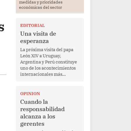
medidas y prioridades
económicas del sector
s
EDITORIAL
Una visita de
esperanza
La próxima visita del papa
León XIV a Uruguay,
Argentina y Perú constituye
uno de los acontecimientos
internacionales más
relevantes para América
Latina en los últimos años.
Más allá de su dimensión
OPINION
religiosa, esta gira
Cuando la
representa una oportunidad
responsabilidad
para reafirmar el valor del
alcanza a los
diálogo, fortalecer los
gerentes
vínculos entre los pueblos y
proyectar una imagen de