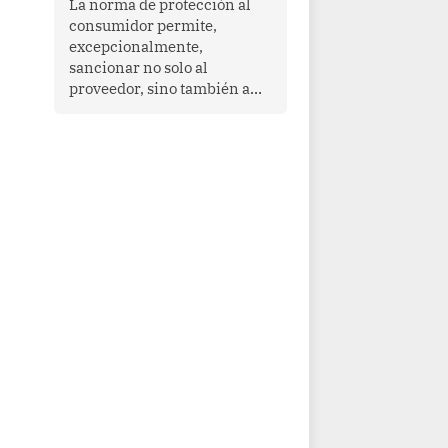
La norma de protección al
cooperación en una región
consumidor permite,
que enfrenta desafíos en
excepcionalmente,
materia de desarrollo,
sancionar no solo al
cohesión social y
proveedor, sino también a
gobernabilidad.
las personas naturales que
ejercen su dirección,
gerencia o administración,
siempre que estas personas
hayan participado con dolo o
culpa inexcusable en el
planeamiento, la realización
o la ejecución de la
infracción. En un caso
reciente, Indecopi sancionó
al gerente de un proveedor
de servicios de
entretenimiento por la
frustrada realización de un
meet and greet con Lionel
Messi, cuya presencia fue
ofrecida, a su vez, por el