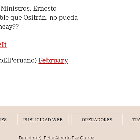
 Ministros, Ernesto
able que Ositrán, no pueda
ncay??
It
ioElPeruano)
February
NES
PUBLICIDAD WEB
OPERADORES
TR
Director(e): Félix Alberto Paz Quiroz