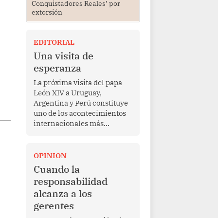
Conquistadores Reales’ por
extorsión
EDITORIAL
Una visita de
esperanza
La próxima visita del papa
León XIV a Uruguay,
Argentina y Perú constituye
uno de los acontecimientos
internacionales más
relevantes para América
Latina en los últimos años.
Más allá de su dimensión
OPINION
religiosa, esta gira
Cuando la
representa una oportunidad
responsabilidad
para reafirmar el valor del
alcanza a los
diálogo, fortalecer los
gerentes
vínculos entre los pueblos y
proyectar una imagen de