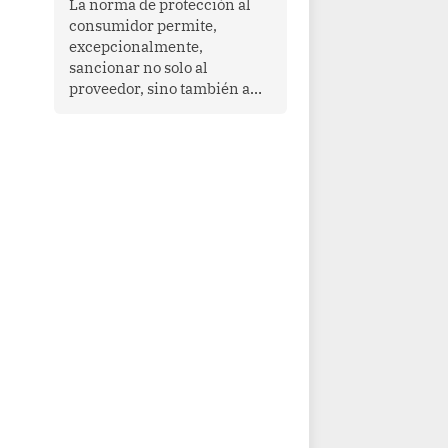
La norma de protección al
cooperación en una región
consumidor permite,
que enfrenta desafíos en
excepcionalmente,
materia de desarrollo,
sancionar no solo al
cohesión social y
proveedor, sino también a
gobernabilidad.
las personas naturales que
ejercen su dirección,
gerencia o administración,
siempre que estas personas
hayan participado con dolo o
culpa inexcusable en el
planeamiento, la realización
o la ejecución de la
infracción. En un caso
reciente, Indecopi sancionó
al gerente de un proveedor
de servicios de
entretenimiento por la
frustrada realización de un
meet and greet con Lionel
Messi, cuya presencia fue
ofrecida, a su vez, por el