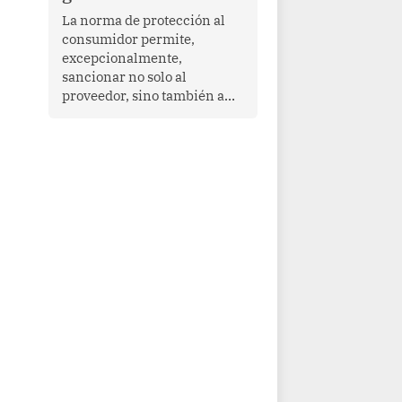
proyectar una imagen de
La norma de protección al
cooperación en una región
consumidor permite,
que enfrenta desafíos en
excepcionalmente,
materia de desarrollo,
sancionar no solo al
cohesión social y
proveedor, sino también a
gobernabilidad.
las personas naturales que
ejercen su dirección,
gerencia o administración,
siempre que estas personas
hayan participado con dolo o
culpa inexcusable en el
planeamiento, la realización
o la ejecución de la
infracción. En un caso
reciente, Indecopi sancionó
al gerente de un proveedor
de servicios de
entretenimiento por la
frustrada realización de un
meet and greet con Lionel
Messi, cuya presencia fue