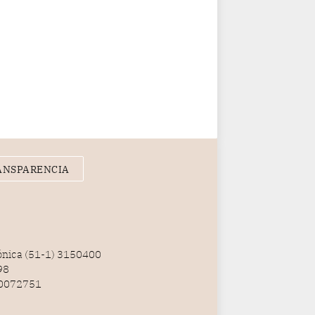
ANSPARENCIA
fónica (51-1) 3150400
98
100072751