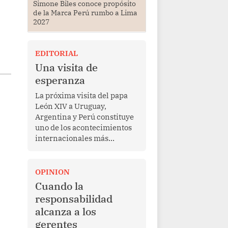
Simone Biles conoce propósito
de la Marca Perú rumbo a Lima
2027
EDITORIAL
Una visita de
esperanza
La próxima visita del papa
León XIV a Uruguay,
Argentina y Perú constituye
uno de los acontecimientos
internacionales más
relevantes para América
Latina en los últimos años.
Más allá de su dimensión
OPINION
religiosa, esta gira
Cuando la
representa una oportunidad
responsabilidad
para reafirmar el valor del
alcanza a los
diálogo, fortalecer los
gerentes
vínculos entre los pueblos y