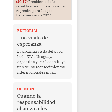
(20:17)
Presidenta de la
república participa en cuenta
regresiva para Juegos
Panamericanos 2027
EDITORIAL
Una visita de
esperanza
La próxima visita del papa
León XIV a Uruguay,
Argentina y Perú constituye
uno de los acontecimientos
internacionales más
relevantes para América
Latina en los últimos años.
Más allá de su dimensión
OPINION
religiosa, esta gira
Cuando la
representa una oportunidad
responsabilidad
para reafirmar el valor del
alcanza a los
diálogo, fortalecer los