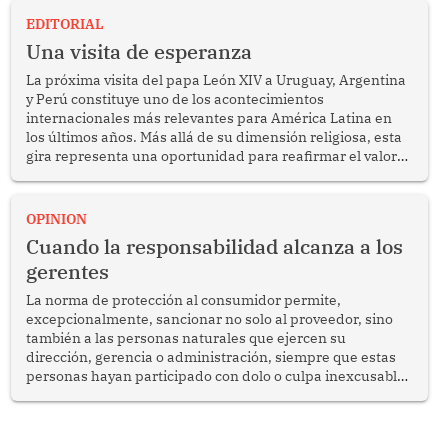
EDITORIAL
Una visita de esperanza
La próxima visita del papa León XIV a Uruguay, Argentina
y Perú constituye uno de los acontecimientos
internacionales más relevantes para América Latina en
los últimos años. Más allá de su dimensión religiosa, esta
gira representa una oportunidad para reafirmar el valor
del diálogo, fortalecer los vínculos entre los pueblos y
proyectar una imagen de cooperación en una región que
enfrenta desafíos en materia de desarrollo, cohesión
OPINION
social y gobernabilidad.
Cuando la responsabilidad alcanza a los
gerentes
La norma de protección al consumidor permite,
excepcionalmente, sancionar no solo al proveedor, sino
también a las personas naturales que ejercen su
dirección, gerencia o administración, siempre que estas
personas hayan participado con dolo o culpa inexcusable
en el planeamiento, la realización o la ejecución de la
infracción. En un caso reciente, Indecopi sancionó al
gerente de un proveedor de servicios de entretenimiento