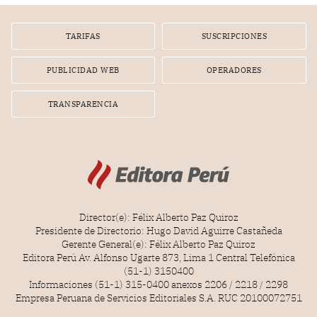
por la frustrada realización de un meet and greet con
Lionel Messi, cuya presencia fue ofrecida, a su vez, por el
gerente de la empresa promotora en una entrevista
TARIFAS
SUSCRIPCIONES
radial.
PUBLICIDAD WEB
OPERADORES
TRANSPARENCIA
Director(e): Félix Alberto Paz Quiroz
Presidente de Directorio: Hugo David Aguirre Castañeda
Gerente General(e): Félix Alberto Paz Quiroz
Editora Perú Av. Alfonso Ugarte 873, Lima 1 Central Telefónica
(51-1) 3150400
Informaciones (51-1) 315-0400 anexos 2206 / 2218 / 2298
Empresa Peruana de Servicios Editoriales S.A. RUC 20100072751