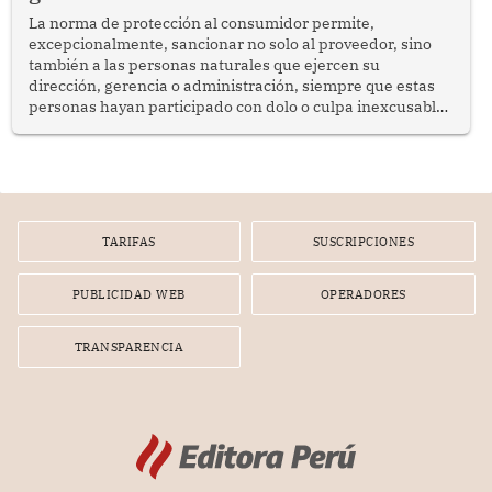
La norma de protección al consumidor permite,
excepcionalmente, sancionar no solo al proveedor, sino
también a las personas naturales que ejercen su
dirección, gerencia o administración, siempre que estas
personas hayan participado con dolo o culpa inexcusable
en el planeamiento, la realización o la ejecución de la
infracción. En un caso reciente, Indecopi sancionó al
gerente de un proveedor de servicios de entretenimiento
por la frustrada realización de un meet and greet con
Lionel Messi, cuya presencia fue ofrecida, a su vez, por el
gerente de la empresa promotora en una entrevista
TARIFAS
SUSCRIPCIONES
radial.
PUBLICIDAD WEB
OPERADORES
TRANSPARENCIA