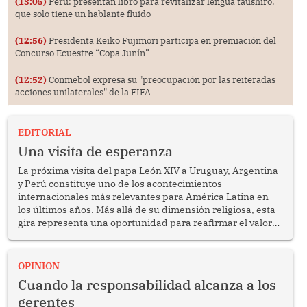
(13:05)
Perú: presentan libro para revitalizar lengua taushiro,
que solo tiene un hablante fluido
(12:56)
Presidenta Keiko Fujimori participa en premiación del
Concurso Ecuestre “Copa Junín”
(12:52)
Conmebol expresa su "preocupación por las reiteradas
acciones unilaterales" de la FIFA
EDITORIAL
Una visita de esperanza
La próxima visita del papa León XIV a Uruguay, Argentina
y Perú constituye uno de los acontecimientos
internacionales más relevantes para América Latina en
los últimos años. Más allá de su dimensión religiosa, esta
gira representa una oportunidad para reafirmar el valor
del diálogo, fortalecer los vínculos entre los pueblos y
proyectar una imagen de cooperación en una región que
enfrenta desafíos en materia de desarrollo, cohesión
OPINION
social y gobernabilidad.
Cuando la responsabilidad alcanza a los
gerentes