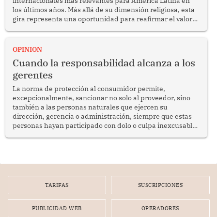
internacionales más relevantes para América Latina en
los últimos años. Más allá de su dimensión religiosa, esta
gira representa una oportunidad para reafirmar el valor
del diálogo, fortalecer los vínculos entre los pueblos y
proyectar una imagen de cooperación en una región que
enfrenta desafíos en materia de desarrollo, cohesión
OPINION
social y gobernabilidad.
Cuando la responsabilidad alcanza a los
gerentes
La norma de protección al consumidor permite,
excepcionalmente, sancionar no solo al proveedor, sino
también a las personas naturales que ejercen su
dirección, gerencia o administración, siempre que estas
personas hayan participado con dolo o culpa inexcusable
en el planeamiento, la realización o la ejecución de la
infracción. En un caso reciente, Indecopi sancionó al
gerente de un proveedor de servicios de entretenimiento
por la frustrada realización de un meet and greet con
Lionel Messi, cuya presencia fue ofrecida, a su vez, por el
gerente de la empresa promotora en una entrevista
TARIFAS
SUSCRIPCIONES
radial.
PUBLICIDAD WEB
OPERADORES