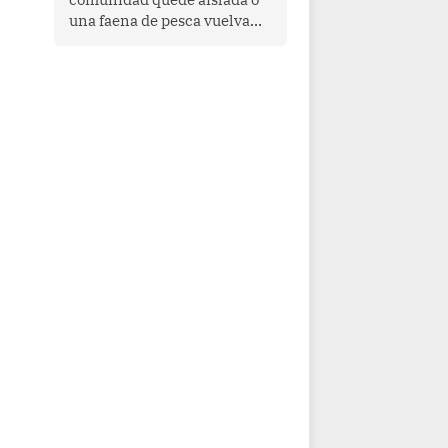
una faena de pesca vuelva
con las redes vacías, el
océano avisa. Hoy las señales
son claras: el Pacífico
tropical se está calentando y
el Perú tiene una ventana
estrecha para prepararse.