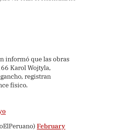
ón informó que las obras
166 Karol Wojtyla,
gancho, registran
ce físico.
yo
ioElPeruano)
February