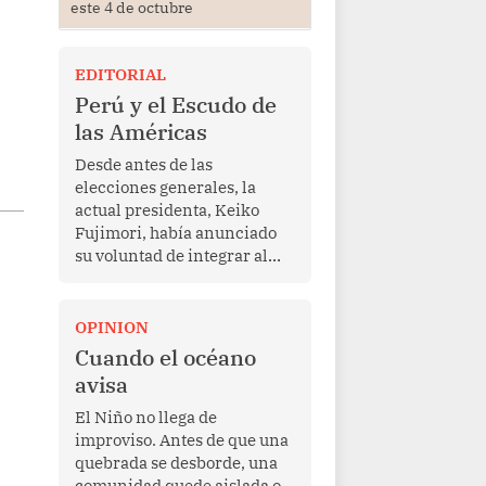
este 4 de octubre
EDITORIAL
Perú y el Escudo de
las Américas
Desde antes de las
elecciones generales, la
actual presidenta, Keiko
Fujimori, había anunciado
su voluntad de integrar al
Perú a la iniciativa Escudo
de las Américas, presentada
en marzo de este año por el
OPINION
mandatario estadounidense
Cuando el océano
Donald Trump, con el fin de
avisa
enfrentar al crimen
transnacional organizado y
El Niño no llega de
al tráfico de drogas.
improviso. Antes de que una
quebrada se desborde, una
comunidad quede aislada o