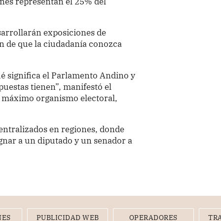
nes representan el 25% del
sarrollarán exposiciones de
in de que la ciudadanía conozca
 significa el Parlamento Andino y
uestas tienen”, manifestó el
l máximo organismo electoral,
entralizados en regiones, donde
ignar a un diputado y un senador a
NES
PUBLICIDAD WEB
OPERADORES
TR