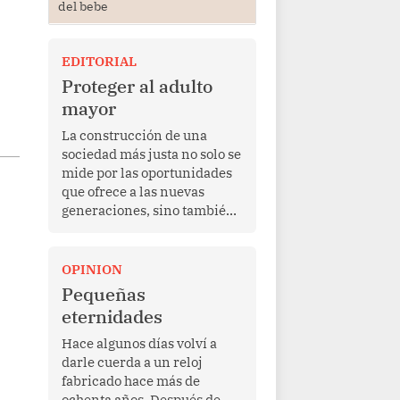
del bebe
EDITORIAL
Proteger al adulto
mayor
La construcción de una
sociedad más justa no solo se
mide por las oportunidades
que ofrece a las nuevas
generaciones, sino también
por la manera en que
protege a quienes, después
de una vida de esfuerzo y
OPINION
trabajo, afrontan la vejez en
Pequeñas
condiciones de
eternidades
vulnerabilidad. El anuncio
formulado por la presidenta
Hace algunos días volví a
de la república, Keiko
darle cuerda a un reloj
Fujimori, de incrementar de
fabricado hace más de
350 a 700 soles bimestrales
ochenta años. Después de