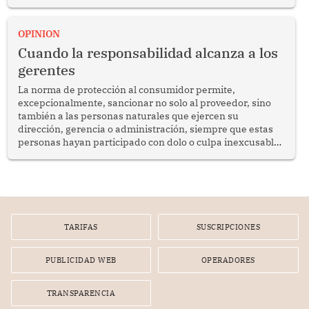
del diálogo, fortalecer los vínculos entre los pueblos y
proyectar una imagen de cooperación en una región que
enfrenta desafíos en materia de desarrollo, cohesión
OPINION
social y gobernabilidad.
Cuando la responsabilidad alcanza a los
gerentes
La norma de protección al consumidor permite,
excepcionalmente, sancionar no solo al proveedor, sino
también a las personas naturales que ejercen su
dirección, gerencia o administración, siempre que estas
personas hayan participado con dolo o culpa inexcusable
en el planeamiento, la realización o la ejecución de la
infracción. En un caso reciente, Indecopi sancionó al
gerente de un proveedor de servicios de entretenimiento
por la frustrada realización de un meet and greet con
Lionel Messi, cuya presencia fue ofrecida, a su vez, por el
gerente de la empresa promotora en una entrevista
TARIFAS
SUSCRIPCIONES
radial.
PUBLICIDAD WEB
OPERADORES
TRANSPARENCIA