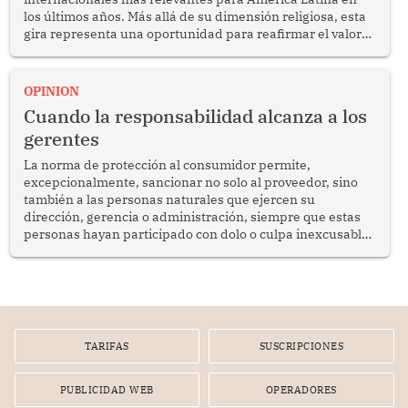
los últimos años. Más allá de su dimensión religiosa, esta
gira representa una oportunidad para reafirmar el valor
del diálogo, fortalecer los vínculos entre los pueblos y
proyectar una imagen de cooperación en una región que
enfrenta desafíos en materia de desarrollo, cohesión
OPINION
social y gobernabilidad.
Cuando la responsabilidad alcanza a los
gerentes
La norma de protección al consumidor permite,
excepcionalmente, sancionar no solo al proveedor, sino
también a las personas naturales que ejercen su
dirección, gerencia o administración, siempre que estas
personas hayan participado con dolo o culpa inexcusable
en el planeamiento, la realización o la ejecución de la
infracción. En un caso reciente, Indecopi sancionó al
gerente de un proveedor de servicios de entretenimiento
por la frustrada realización de un meet and greet con
Lionel Messi, cuya presencia fue ofrecida, a su vez, por el
gerente de la empresa promotora en una entrevista
TARIFAS
SUSCRIPCIONES
radial.
PUBLICIDAD WEB
OPERADORES