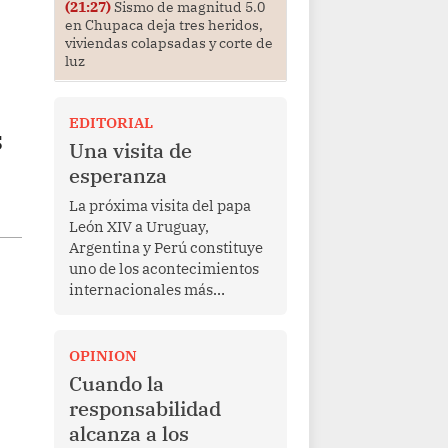
(21:27)
Sismo de magnitud 5.0
en Chupaca deja tres heridos,
viviendas colapsadas y corte de
luz
EDITORIAL
s
Una visita de
esperanza
La próxima visita del papa
León XIV a Uruguay,
Argentina y Perú constituye
uno de los acontecimientos
internacionales más
relevantes para América
Latina en los últimos años.
Más allá de su dimensión
OPINION
religiosa, esta gira
Cuando la
representa una oportunidad
responsabilidad
para reafirmar el valor del
alcanza a los
diálogo, fortalecer los