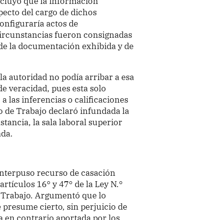
oncluyó que la información
pecto del cargo de dichos
configuraría actos de
circunstancias fueron consignadas
e de la documentación exhibida y de
 autoridad no podía arribar a esa
e veracidad, pues esta solo
a las inferencias o calificaciones
do de Trabajo declaró infundada la
ancia, la sala laboral superior
ada.
 interpuso recurso de casación
rtículos 16° y 47° de la Ley N.°
 Trabajo. Argumentó que lo
 presume cierto, sin perjuicio de
 en contrario aportada por los