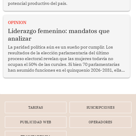
potencial productivo del país.
OPINION
Liderazgo femenino: mandatos que
analizar
La paridad política aún es un sueño por cumplir. Los
resultados de la elección parlamentaria del último
proceso electoral revelan que las mujeres todavía no
ocupan el 50% de las curules. Si bien 70 parlamentarias
han asumido funciones en el quinquenio 2026-2031, ellas
representan apenas el 36.8% de los 190 integrantes del
nuevo Congreso bicameral (60 senadores y 130
diputados).
TARIFAS
SUSCRIPCIONES
PUBLICIDAD WEB
OPERADORES