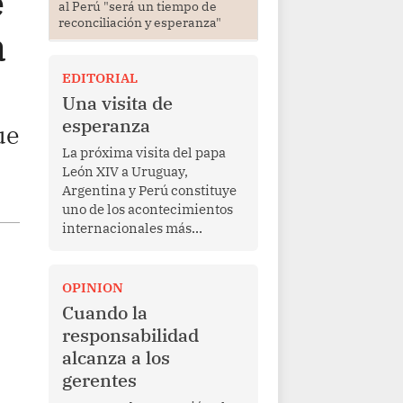
e
al Perú "será un tiempo de
reconciliación y esperanza"
a
EDITORIAL
Una visita de
esperanza
ue
La próxima visita del papa
León XIV a Uruguay,
Argentina y Perú constituye
uno de los acontecimientos
internacionales más
relevantes para América
Latina en los últimos años.
Más allá de su dimensión
OPINION
religiosa, esta gira
Cuando la
representa una oportunidad
responsabilidad
para reafirmar el valor del
alcanza a los
diálogo, fortalecer los
gerentes
vínculos entre los pueblos y
proyectar una imagen de