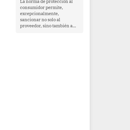
La norma de protección al
cooperación en una región
consumidor permite,
que enfrenta desafíos en
excepcionalmente,
materia de desarrollo,
sancionar no solo al
cohesión social y
proveedor, sino también a
gobernabilidad.
las personas naturales que
ejercen su dirección,
gerencia o administración,
siempre que estas personas
hayan participado con dolo o
culpa inexcusable en el
planeamiento, la realización
o la ejecución de la
infracción. En un caso
reciente, Indecopi sancionó
al gerente de un proveedor
de servicios de
entretenimiento por la
frustrada realización de un
meet and greet con Lionel
Messi, cuya presencia fue
ofrecida, a su vez, por el