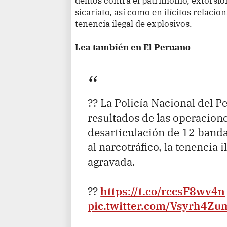
delitos contra el patrimonio, extorsión
sicariato, así como en ilícitos relacio
tenencia ilegal de explosivos.
Lea también en El Peruano
?? La Policía Nacional del P
resultados de las operacione
desarticulación de 12 band
al narcotráfico, la tenencia i
agravada.
??
https://t.co/rccsF8wv4n
pic.twitter.com/Vsyrh4Zu