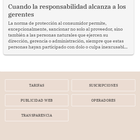
social y gobernabilidad.
Cuando la responsabilidad alcanza a los
gerentes
La norma de protección al consumidor permite,
excepcionalmente, sancionar no solo al proveedor, sino
también a las personas naturales que ejercen su
dirección, gerencia o administración, siempre que estas
personas hayan participado con dolo o culpa inexcusable
en el planeamiento, la realización o la ejecución de la
infracción. En un caso reciente, Indecopi sancionó al
gerente de un proveedor de servicios de entretenimiento
por la frustrada realización de un meet and greet con
Lionel Messi, cuya presencia fue ofrecida, a su vez, por el
gerente de la empresa promotora en una entrevista
TARIFAS
SUSCRIPCIONES
radial.
PUBLICIDAD WEB
OPERADORES
TRANSPARENCIA