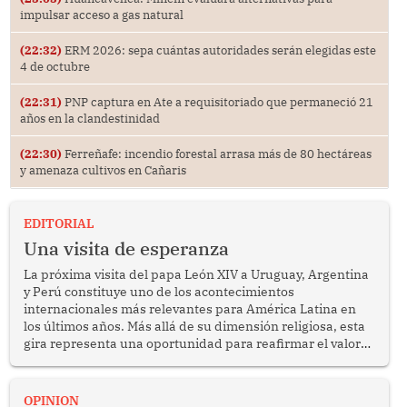
impulsar acceso a gas natural
(22:32)
ERM 2026: sepa cuántas autoridades serán elegidas este
4 de octubre
(22:31)
PNP captura en Ate a requisitoriado que permaneció 21
años en la clandestinidad
(22:30)
Ferreñafe: incendio forestal arrasa más de 80 hectáreas
y amenaza cultivos en Cañaris
EDITORIAL
Una visita de esperanza
La próxima visita del papa León XIV a Uruguay, Argentina
y Perú constituye uno de los acontecimientos
internacionales más relevantes para América Latina en
los últimos años. Más allá de su dimensión religiosa, esta
gira representa una oportunidad para reafirmar el valor
del diálogo, fortalecer los vínculos entre los pueblos y
proyectar una imagen de cooperación en una región que
enfrenta desafíos en materia de desarrollo, cohesión
OPINION