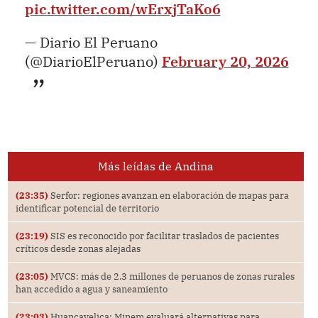
pic.twitter.com/wErxjTaKo6
— Diario El Peruano
(@DiarioElPeruano)
February 20, 2026
Más leídas de Andina
(23:35)
Serfor: regiones avanzan en elaboración de mapas para
identificar potencial de territorio
(23:19)
SIS es reconocido por facilitar traslados de pacientes
críticos desde zonas alejadas
(23:05)
MVCS: más de 2.3 millones de peruanos de zonas rurales
han accedido a agua y saneamiento
(23:03)
Huancavelica: Minem evaluará alternativas para