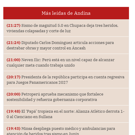
Más leídas de Andina
(21:27)
Sismo de magnitud 5.0 en Chupaca deja tres heridos,
viviendas colapsadas y corte de luz
(21:24)
Diputado Carlos Domínguez articula acciones para
destrabar obras y mayor control en Áncash
(21:00)
Neven Ilic: Perú está en un nivel capaz de alcanzar
cualquier meta cuando trabaja unido
(20:17)
Presidenta de la república participa en cuenta regresiva
para Juegos Panamericanos 2027
(20:00)
Petroperú aprueba mecanismo que fortalece
sostenibilidad y refuerza gobernanza corporativa
(19:48)
El ‘Papá’ tropieza en el norte: Alianza Atlético derrota 1-
0 al Cienciano en Sullana
(19:43)
Minsa despliega puesto médico y ambulancias para
atención de heridos tras sismo en Junín