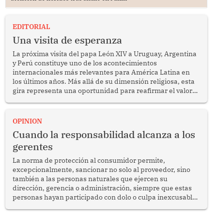
EDITORIAL
Una visita de esperanza
La próxima visita del papa León XIV a Uruguay, Argentina
y Perú constituye uno de los acontecimientos
internacionales más relevantes para América Latina en
los últimos años. Más allá de su dimensión religiosa, esta
gira representa una oportunidad para reafirmar el valor
del diálogo, fortalecer los vínculos entre los pueblos y
proyectar una imagen de cooperación en una región que
enfrenta desafíos en materia de desarrollo, cohesión
OPINION
social y gobernabilidad.
Cuando la responsabilidad alcanza a los
gerentes
La norma de protección al consumidor permite,
excepcionalmente, sancionar no solo al proveedor, sino
también a las personas naturales que ejercen su
dirección, gerencia o administración, siempre que estas
personas hayan participado con dolo o culpa inexcusable
en el planeamiento, la realización o la ejecución de la
infracción. En un caso reciente, Indecopi sancionó al