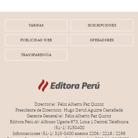
gerente de un proveedor de servicios de entretenimiento
por la frustrada realización de un meet and greet con
Lionel Messi, cuya presencia fue ofrecida, a su vez, por el
gerente de la empresa promotora en una entrevista
TARIFAS
SUSCRIPCIONES
radial.
PUBLICIDAD WEB
OPERADORES
TRANSPARENCIA
Director(e): Félix Alberto Paz Quiroz
Presidente de Directorio: Hugo David Aguirre Castañeda
Gerente General(e): Félix Alberto Paz Quiroz
Editora Perú Av. Alfonso Ugarte 873, Lima 1 Central Telefónica
(51-1) 3150400
Informaciones (51-1) 315-0400 anexos 2206 / 2218 / 2298