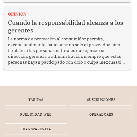
del diálogo, fortalecer los vínculos entre los pueblos y
proyectar una imagen de cooperación en una región que
enfrenta desafíos en materia de desarrollo, cohesión
OPINION
social y gobernabilidad.
Cuando la responsabilidad alcanza a los
gerentes
La norma de protección al consumidor permite,
excepcionalmente, sancionar no solo al proveedor, sino
también a las personas naturales que ejercen su
dirección, gerencia o administración, siempre que estas
personas hayan participado con dolo o culpa inexcusable
en el planeamiento, la realización o la ejecución de la
infracción. En un caso reciente, Indecopi sancionó al
gerente de un proveedor de servicios de entretenimiento
por la frustrada realización de un meet and greet con
Lionel Messi, cuya presencia fue ofrecida, a su vez, por el
gerente de la empresa promotora en una entrevista
TARIFAS
SUSCRIPCIONES
radial.
PUBLICIDAD WEB
OPERADORES
TRANSPARENCIA