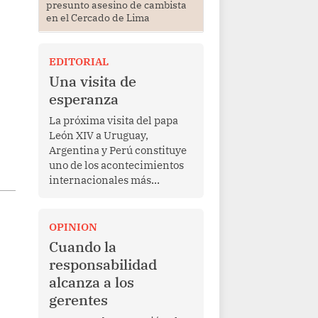
presunto asesino de cambista
en el Cercado de Lima
EDITORIAL
Una visita de
esperanza
La próxima visita del papa
León XIV a Uruguay,
Argentina y Perú constituye
uno de los acontecimientos
internacionales más
relevantes para América
Latina en los últimos años.
Más allá de su dimensión
OPINION
religiosa, esta gira
Cuando la
representa una oportunidad
responsabilidad
para reafirmar el valor del
alcanza a los
diálogo, fortalecer los
gerentes
vínculos entre los pueblos y
proyectar una imagen de