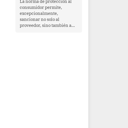
La norma de protección al
cooperación en una región
consumidor permite,
que enfrenta desafíos en
excepcionalmente,
materia de desarrollo,
sancionar no solo al
cohesión social y
proveedor, sino también a
gobernabilidad.
las personas naturales que
ejercen su dirección,
gerencia o administración,
siempre que estas personas
hayan participado con dolo o
culpa inexcusable en el
planeamiento, la realización
o la ejecución de la
infracción. En un caso
reciente, Indecopi sancionó
al gerente de un proveedor
de servicios de
entretenimiento por la
frustrada realización de un
meet and greet con Lionel
Messi, cuya presencia fue
ofrecida, a su vez, por el