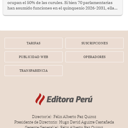
ocupan el 50% de las curules. Si bien 70 parlamentarias
han asumido funciones en el quinquenio 2026-2031, ellas
representan apenas el 36.8% de los 190 integrantes del
nuevo Congreso bicameral (60 senadores y 130
diputados).
TARIFAS
SUSCRIPCIONES
PUBLICIDAD WEB
OPERADORES
TRANSPARENCIA
Director(e): Félix Alberto Paz Quiroz
Presidente de Directorio: Hugo David Aguirre Castañeda
Gerente General(e): Félix Alberto Paz Quiroz