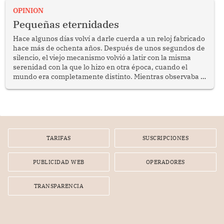
bimestrales el subsidio que reciben los beneficiarios del
OPINION
programa Pensión 65 abre una oportunidad para
Pequeñas eternidades
reflexionar sobre la importancia de fortalecer las políticas
públicas dirigidas a los adultos mayores en pobreza.
Hace algunos días volví a darle cuerda a un reloj fabricado
hace más de ochenta años. Después de unos segundos de
silencio, el viejo mecanismo volvió a latir con la misma
serenidad con la que lo hizo en otra época, cuando el
mundo era completamente distinto. Mientras observaba el
lento movimiento de sus agujas pensé que algunas cosas
poseen una misteriosa capacidad para sobrevivir al
tiempo.
TARIFAS
SUSCRIPCIONES
PUBLICIDAD WEB
OPERADORES
TRANSPARENCIA