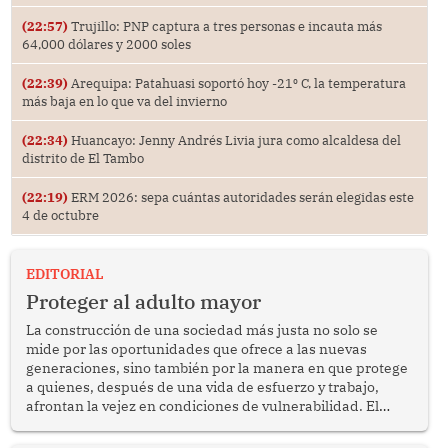
(22:57)
Trujillo: PNP captura a tres personas e incauta más
64,000 dólares y 2000 soles
(22:39)
Arequipa: Patahuasi soportó hoy -21⁰ C, la temperatura
más baja en lo que va del invierno
(22:34)
Huancayo: Jenny Andrés Livia jura como alcaldesa del
distrito de El Tambo
(22:19)
ERM 2026: sepa cuántas autoridades serán elegidas este
4 de octubre
EDITORIAL
Proteger al adulto mayor
La construcción de una sociedad más justa no solo se
mide por las oportunidades que ofrece a las nuevas
generaciones, sino también por la manera en que protege
a quienes, después de una vida de esfuerzo y trabajo,
afrontan la vejez en condiciones de vulnerabilidad. El
anuncio formulado por la presidenta de la república,
Keiko Fujimori, de incrementar de 350 a 700 soles