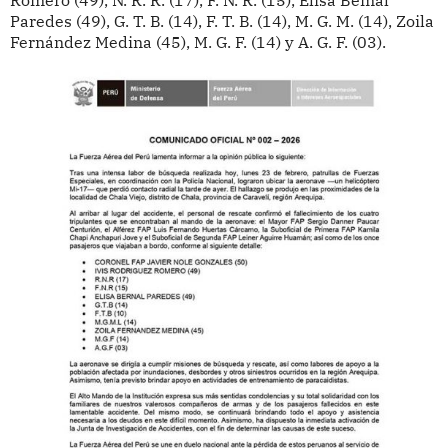
Romero (49), N. R. R. (17), F. N. R. (15), Elisa Bemal
Paredes (49), G. T. B. (14), F. T. B. (14), M. G. M. (14), Zoila
Fernández Medina (45), M. G. F. (14) y A. G. F. (03).