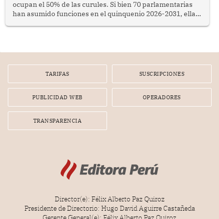
ocupan el 50% de las curules. Si bien 70 parlamentarias
han asumido funciones en el quinquenio 2026-2031, ellas
representan apenas el 36.8% de los 190 integrantes del
nuevo Congreso bicameral (60 senadores y 130
diputados).
TARIFAS
SUSCRIPCIONES
PUBLICIDAD WEB
OPERADORES
TRANSPARENCIA
Director(e): Félix Alberto Paz Quiroz
Presidente de Directorio: Hugo David Aguirre Castañeda
Gerente General(e): Félix Alberto Paz Quiroz