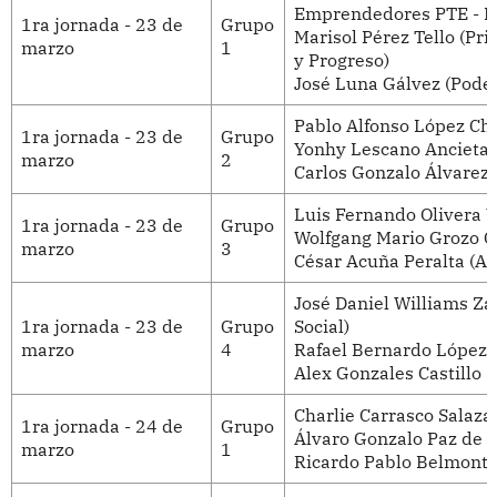
Emprendedores PTE - P
1ra jornada - 23 de
Grupo
Marisol Pérez Tello (Pr
marzo
1
y Progreso)
José Luna Gálvez (Pode
Pablo Alfonso López Ch
1ra jornada - 23 de
Grupo
Yonhy Lescano Ancieta (
marzo
2
Carlos Gonzalo Álvarez 
Luis Fernando Olivera V
1ra jornada - 23 de
Grupo
Wolfgang Mario Grozo Co
marzo
3
César Acuña Peralta (Al
José Daniel Williams Za
1ra jornada - 23 de
Grupo
Social)
marzo
4
Rafael Bernardo López A
Alex Gonzales Castillo 
Charlie Carrasco Salaza
1ra jornada - 24 de
Grupo
Álvaro Gonzalo Paz de la
marzo
1
Ricardo Pablo Belmont C