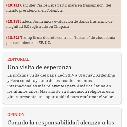
(19:11)
Canciller Carlos Espá participará en transmisión del
mando presidencial en Colombia
(18:53)
Indeci: Junín inicia evaluación de daños tras sismo de
magnitud 5.0 registrado en Chupaca
(18:52)
Trump firma decreto contra el "turismo" de ciudadanía
por nacimiento en EE. UU.
EDITORIAL
Una visita de esperanza
La próxima visita del papa León XIV a Uruguay, Argentina
y Perú constituye uno de los acontecimientos
internacionales más relevantes para América Latina en
los últimos años. Más allá de su dimensión religiosa, esta
gira representa una oportunidad para reafirmar el valor
del diálogo, fortalecer los vínculos entre los pueblos y
proyectar una imagen de cooperación en una región que
enfrenta desafíos en materia de desarrollo, cohesión
OPINION
social y gobernabilidad.
Cuando la responsabilidad alcanza a los