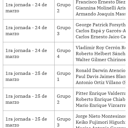
Francisco Ernesto Diez-
1ra jornada - 24 de
Grupo
Giannina Molinelli Aris
marzo
2
Armando Joaquín Massé 
George Patrick Forsyth
1ra jornada - 24 de
Grupo
Carlos Espá y Garcés-Al
marzo
3
Carlos Ernesto Jaico Ca
Vladimir Roy Cerrón Roja
1ra jornada - 24 de
Grupo
Roberto Helbert Sánchez
marzo
4
Walter Gilmer Chirinos P
Ronald Darwin Atencio 
1ra jornada - 25 de
Grupo
Paul Davis Jaimes Blan
marzo
1
Antonio Ortiz Villano (S
Pitter Enrique Valderra
1ra jornada - 25 de
Grupo
Roberto Enrique Chiabr
marzo
2
Mario Enrique Vizcarra 
Jorge Nieto Montesinos 
1ra jornada - 25 de
Grupo
Keiko Fujimori Higuchi 
marzo
3