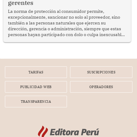
gerentes
La norma de protección al consumidor permite,
excepcionalmente, sancionar no solo al proveedor, sino
también a las personas naturales que ejercen su
dirección, gerencia o administración, siempre que estas
personas hayan participado con dolo o culpa inexcusable
en el planeamiento, la realización o la ejecución de la
infracción. En un caso reciente, Indecopi sancionó al
gerente de un proveedor de servicios de entretenimiento
por la frustrada realización de un meet and greet con
Lionel Messi, cuya presencia fue ofrecida, a su vez, por el
gerente de la empresa promotora en una entrevista
TARIFAS
SUSCRIPCIONES
radial.
PUBLICIDAD WEB
OPERADORES
TRANSPARENCIA