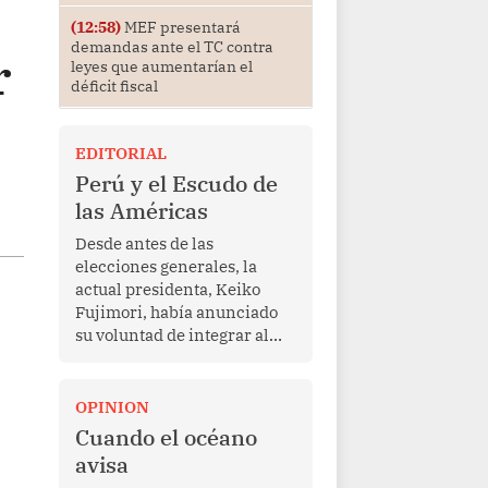
(12:58)
MEF presentará
demandas ante el TC contra
r
leyes que aumentarían el
déficit fiscal
EDITORIAL
Perú y el Escudo de
las Américas
Desde antes de las
elecciones generales, la
actual presidenta, Keiko
Fujimori, había anunciado
su voluntad de integrar al
Perú a la iniciativa Escudo
de las Américas, presentada
en marzo de este año por el
OPINION
mandatario estadounidense
Cuando el océano
Donald Trump, con el fin de
avisa
enfrentar al crimen