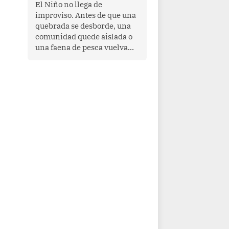
transnacional organizado y
El Niño no llega de
al tráfico de drogas.
improviso. Antes de que una
quebrada se desborde, una
comunidad quede aislada o
una faena de pesca vuelva
con las redes vacías, el
océano avisa. Hoy las señales
son claras: el Pacífico
tropical se está calentando y
el Perú tiene una ventana
estrecha para prepararse.