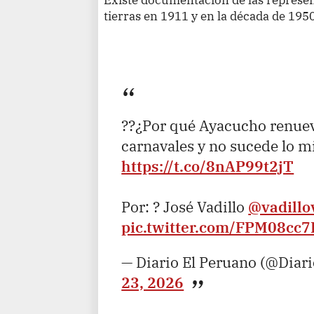
tierras en 1911 y en la década de 195
??¿Por qué Ayacucho renuev
carnavales y no sucede lo 
https://t.co/8nAP99t2jT
Por: ? José Vadillo
@vadillo
pic.twitter.com/FPM08cc7
— Diario El Peruano (@Diar
23, 2026