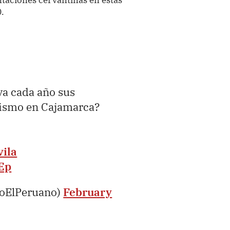
0.
a cada año sus
mismo en Cajamarca?
vila
Ep
ioElPeruano)
February