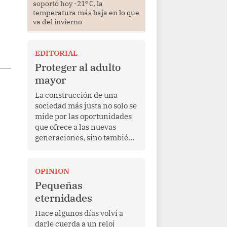
soportó hoy -21⁰ C, la
temperatura más baja en lo que
va del invierno
EDITORIAL
Proteger al adulto
mayor
La construcción de una
sociedad más justa no solo se
mide por las oportunidades
que ofrece a las nuevas
generaciones, sino también
por la manera en que
protege a quienes, después
de una vida de esfuerzo y
OPINION
trabajo, afrontan la vejez en
Pequeñas
condiciones de
eternidades
vulnerabilidad. El anuncio
formulado por la presidenta
Hace algunos días volví a
de la república, Keiko
darle cuerda a un reloj