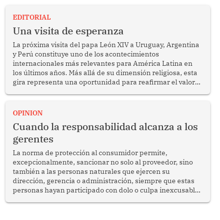
EDITORIAL
Una visita de esperanza
La próxima visita del papa León XIV a Uruguay, Argentina
y Perú constituye uno de los acontecimientos
internacionales más relevantes para América Latina en
los últimos años. Más allá de su dimensión religiosa, esta
gira representa una oportunidad para reafirmar el valor
del diálogo, fortalecer los vínculos entre los pueblos y
proyectar una imagen de cooperación en una región que
enfrenta desafíos en materia de desarrollo, cohesión
OPINION
social y gobernabilidad.
Cuando la responsabilidad alcanza a los
gerentes
La norma de protección al consumidor permite,
excepcionalmente, sancionar no solo al proveedor, sino
también a las personas naturales que ejercen su
dirección, gerencia o administración, siempre que estas
personas hayan participado con dolo o culpa inexcusable
en el planeamiento, la realización o la ejecución de la
infracción. En un caso reciente, Indecopi sancionó al
gerente de un proveedor de servicios de entretenimiento