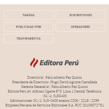
por la frustrada realización de un meet and greet con
Lionel Messi, cuya presencia fue ofrecida, a su vez, por el
gerente de la empresa promotora en una entrevista
TARIFAS
SUSCRIPCIONES
radial.
PUBLICIDAD WEB
OPERADORES
TRANSPARENCIA
Director(e): Félix Alberto Paz Quiroz
Presidente de Directorio: Hugo David Aguirre Castañeda
Gerente General(e): Félix Alberto Paz Quiroz
Editora Perú Av. Alfonso Ugarte 873, Lima 1 Central Telefónica
(51-1) 3150400
Informaciones (51-1) 315-0400 anexos 2206 / 2218 / 2298
Empresa Peruana de Servicios Editoriales S.A. RUC 20100072751