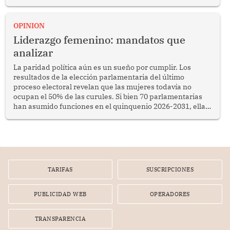
OPINION
Liderazgo femenino: mandatos que
analizar
La paridad política aún es un sueño por cumplir. Los
resultados de la elección parlamentaria del último
proceso electoral revelan que las mujeres todavía no
ocupan el 50% de las curules. Si bien 70 parlamentarias
han asumido funciones en el quinquenio 2026-2031, ellas
representan apenas el 36.8% de los 190 integrantes del
nuevo Congreso bicameral (60 senadores y 130
diputados).
TARIFAS
SUSCRIPCIONES
PUBLICIDAD WEB
OPERADORES
TRANSPARENCIA