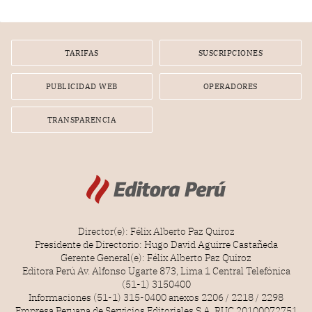
gerente de un proveedor de servicios de entretenimiento
por la frustrada realización de un meet and greet con
Lionel Messi, cuya presencia fue ofrecida, a su vez, por el
gerente de la empresa promotora en una entrevista
TARIFAS
SUSCRIPCIONES
radial.
PUBLICIDAD WEB
OPERADORES
TRANSPARENCIA
Director(e): Félix Alberto Paz Quiroz
Presidente de Directorio: Hugo David Aguirre Castañeda
Gerente General(e): Félix Alberto Paz Quiroz
Editora Perú Av. Alfonso Ugarte 873, Lima 1 Central Telefónica
(51-1) 3150400
Informaciones (51-1) 315-0400 anexos 2206 / 2218 / 2298
Empresa Peruana de Servicios Editoriales S.A. RUC 20100072751