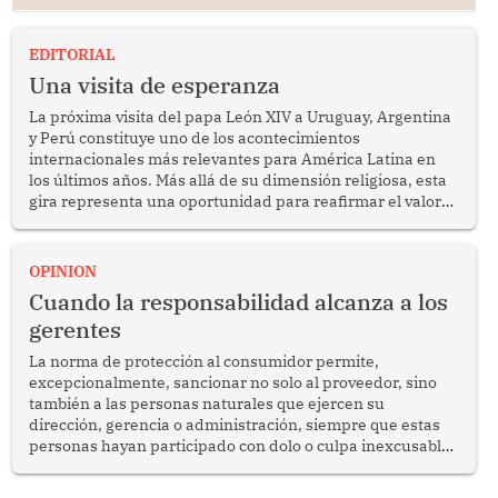
EDITORIAL
Una visita de esperanza
La próxima visita del papa León XIV a Uruguay, Argentina
y Perú constituye uno de los acontecimientos
internacionales más relevantes para América Latina en
los últimos años. Más allá de su dimensión religiosa, esta
gira representa una oportunidad para reafirmar el valor
del diálogo, fortalecer los vínculos entre los pueblos y
proyectar una imagen de cooperación en una región que
enfrenta desafíos en materia de desarrollo, cohesión
OPINION
social y gobernabilidad.
Cuando la responsabilidad alcanza a los
gerentes
La norma de protección al consumidor permite,
excepcionalmente, sancionar no solo al proveedor, sino
también a las personas naturales que ejercen su
dirección, gerencia o administración, siempre que estas
personas hayan participado con dolo o culpa inexcusable
en el planeamiento, la realización o la ejecución de la
infracción. En un caso reciente, Indecopi sancionó al