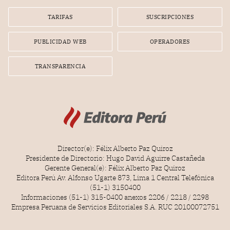
Lionel Messi, cuya presencia fue ofrecida, a su vez, por el
gerente de la empresa promotora en una entrevista
TARIFAS
SUSCRIPCIONES
radial.
PUBLICIDAD WEB
OPERADORES
TRANSPARENCIA
Director(e): Félix Alberto Paz Quiroz
Presidente de Directorio: Hugo David Aguirre Castañeda
Gerente General(e): Félix Alberto Paz Quiroz
Editora Perú Av. Alfonso Ugarte 873, Lima 1 Central Telefónica
(51-1) 3150400
Informaciones (51-1) 315-0400 anexos 2206 / 2218 / 2298
Empresa Peruana de Servicios Editoriales S.A. RUC 20100072751