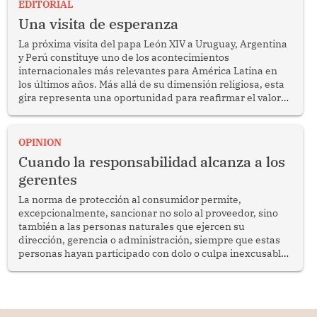
EDITORIAL
Una visita de esperanza
La próxima visita del papa León XIV a Uruguay, Argentina
y Perú constituye uno de los acontecimientos
internacionales más relevantes para América Latina en
los últimos años. Más allá de su dimensión religiosa, esta
gira representa una oportunidad para reafirmar el valor
del diálogo, fortalecer los vínculos entre los pueblos y
proyectar una imagen de cooperación en una región que
enfrenta desafíos en materia de desarrollo, cohesión
OPINION
social y gobernabilidad.
Cuando la responsabilidad alcanza a los
gerentes
La norma de protección al consumidor permite,
excepcionalmente, sancionar no solo al proveedor, sino
también a las personas naturales que ejercen su
dirección, gerencia o administración, siempre que estas
personas hayan participado con dolo o culpa inexcusable
en el planeamiento, la realización o la ejecución de la
infracción. En un caso reciente, Indecopi sancionó al
gerente de un proveedor de servicios de entretenimiento
por la frustrada realización de un meet and greet con