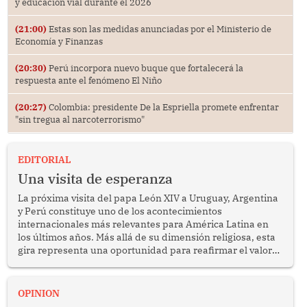
y educación vial durante el 2026
(21:00)
Estas son las medidas anunciadas por el Ministerio de
Economía y Finanzas
(20:30)
Perú incorpora nuevo buque que fortalecerá la
respuesta ante el fenómeno El Niño
(20:27)
Colombia: presidente De la Espriella promete enfrentar
"sin tregua al narcoterrorismo"
EDITORIAL
Una visita de esperanza
La próxima visita del papa León XIV a Uruguay, Argentina
y Perú constituye uno de los acontecimientos
internacionales más relevantes para América Latina en
los últimos años. Más allá de su dimensión religiosa, esta
gira representa una oportunidad para reafirmar el valor
del diálogo, fortalecer los vínculos entre los pueblos y
proyectar una imagen de cooperación en una región que
enfrenta desafíos en materia de desarrollo, cohesión
OPINION
social y gobernabilidad.