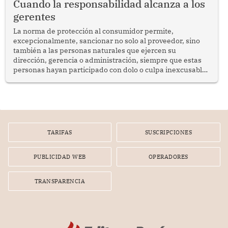
Cuando la responsabilidad alcanza a los
gerentes
La norma de protección al consumidor permite,
excepcionalmente, sancionar no solo al proveedor, sino
también a las personas naturales que ejercen su
dirección, gerencia o administración, siempre que estas
personas hayan participado con dolo o culpa inexcusable
en el planeamiento, la realización o la ejecución de la
infracción. En un caso reciente, Indecopi sancionó al
gerente de un proveedor de servicios de entretenimiento
por la frustrada realización de un meet and greet con
Lionel Messi, cuya presencia fue ofrecida, a su vez, por el
gerente de la empresa promotora en una entrevista
TARIFAS
SUSCRIPCIONES
radial.
PUBLICIDAD WEB
OPERADORES
TRANSPARENCIA