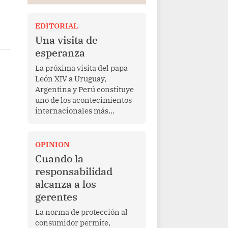
EDITORIAL
Una visita de
esperanza
La próxima visita del papa
León XIV a Uruguay,
Argentina y Perú constituye
uno de los acontecimientos
internacionales más
relevantes para América
Latina en los últimos años.
Más allá de su dimensión
OPINION
religiosa, esta gira
Cuando la
representa una oportunidad
responsabilidad
para reafirmar el valor del
alcanza a los
diálogo, fortalecer los
gerentes
vínculos entre los pueblos y
proyectar una imagen de
La norma de protección al
cooperación en una región
consumidor permite,