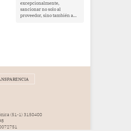
que enfrenta desafíos en
excepcionalmente,
materia de desarrollo,
sancionar no solo al
cohesión social y
proveedor, sino también a
gobernabilidad.
las personas naturales que
ejercen su dirección,
gerencia o administración,
siempre que estas personas
hayan participado con dolo o
culpa inexcusable en el
planeamiento, la realización
o la ejecución de la
infracción. En un caso
reciente, Indecopi sancionó
ANSPARENCIA
al gerente de un proveedor
de servicios de
entretenimiento por la
frustrada realización de un
meet and greet con Lionel
Messi, cuya presencia fue
fónica (51-1) 3150400
ofrecida, a su vez, por el
98
gerente de la empresa
100072751