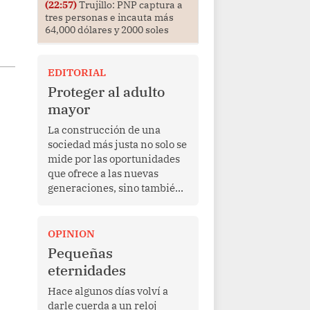
(22:57)
Trujillo: PNP captura a
tres personas e incauta más
64,000 dólares y 2000 soles
EDITORIAL
Proteger al adulto
mayor
La construcción de una
sociedad más justa no solo se
mide por las oportunidades
que ofrece a las nuevas
generaciones, sino también
por la manera en que
protege a quienes, después
de una vida de esfuerzo y
OPINION
trabajo, afrontan la vejez en
Pequeñas
condiciones de
eternidades
vulnerabilidad. El anuncio
formulado por la presidenta
Hace algunos días volví a
de la república, Keiko
darle cuerda a un reloj