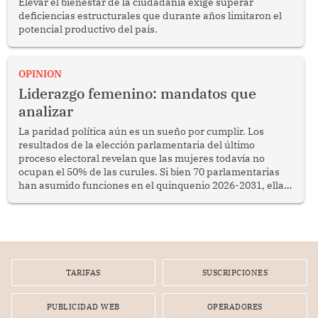
Elevar el bienestar de la ciudadanía exige superar
deficiencias estructurales que durante años limitaron el
potencial productivo del país.
OPINION
Liderazgo femenino: mandatos que
analizar
La paridad política aún es un sueño por cumplir. Los
resultados de la elección parlamentaria del último
proceso electoral revelan que las mujeres todavía no
ocupan el 50% de las curules. Si bien 70 parlamentarias
han asumido funciones en el quinquenio 2026-2031, ellas
representan apenas el 36.8% de los 190 integrantes del
nuevo Congreso bicameral (60 senadores y 130
diputados).
TARIFAS
SUSCRIPCIONES
PUBLICIDAD WEB
OPERADORES