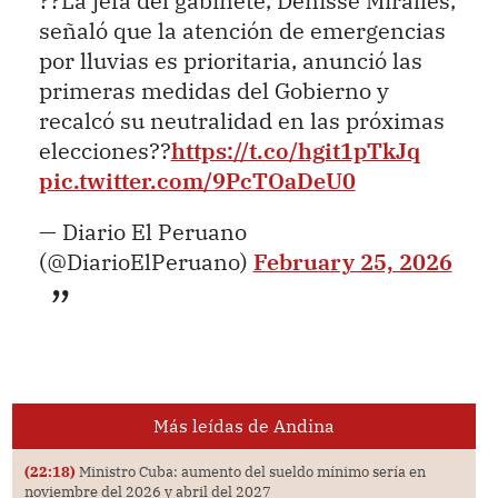
??La jefa del gabinete, Denisse Miralles,
señaló que la atención de emergencias
por lluvias es prioritaria, anunció las
primeras medidas del Gobierno y
recalcó su neutralidad en las próximas
elecciones??
https://t.co/hgit1pTkJq
pic.twitter.com/9PcTOaDeU0
— Diario El Peruano
(@DiarioElPeruano)
February 25, 2026
Más leídas de Andina
(22:18)
Ministro Cuba: aumento del sueldo mínimo sería en
noviembre del 2026 y abril del 2027