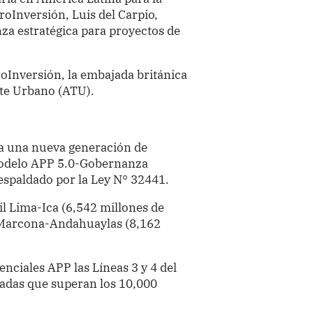
roInversión, Luis del Carpio,
nza estratégica para proyectos de
oInversión, la embajada británica
rte Urbano (ATU).
ida una nueva generación de
Modelo APP 5.0-Gobernanza
respaldado por la Ley N° 32441.
il Lima-Ica (6,542 millones de
e Marcona-Andahuaylas (8,162
nciales APP las Líneas 3 y 4 del
madas que superan los 10,000