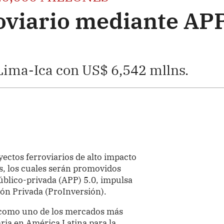
oviario mediante AP
 Lima-Ica con US$ 6,542 mllns.
ectos ferroviarios de alto impacto
s, los cuales serán promovidos
úblico-privada (APP) 5.0, impulsa
ión Privada (ProInversión).
ú como uno de los mercados más
aria en América Latina para la