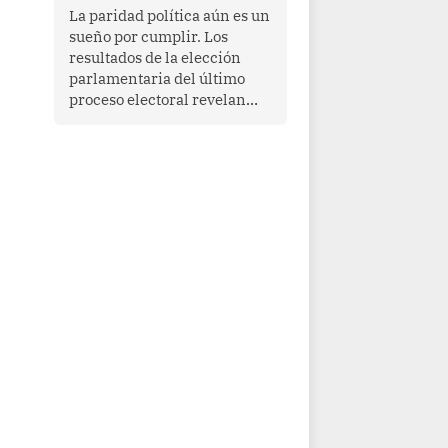
La paridad política aún es un
sueño por cumplir. Los
resultados de la elección
parlamentaria del último
proceso electoral revelan
que las mujeres todavía no
ocupan el 50% de las
curules. Si bien 70
parlamentarias han asumido
funciones en el quinquenio
2026-2031, ellas
representan apenas el
36.8% de los 190 integrantes
del nuevo Congreso
bicameral (60 senadores y
130 diputados).