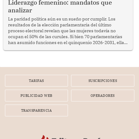
Liderazgo femenino: mandatos que
analizar
La paridad política aún es un sueño por cumplir. Los
resultados de la elección parlamentaria del último
proceso electoral revelan que las mujeres todavía no
ocupan el 50% de las curules. Si bien 70 parlamentarias
han asumido funciones en el quinquenio 2026-2031, ellas
representan apenas el 36.8% de los 190 integrantes del
nuevo Congreso bicameral (60 senadores y 130
diputados).
TARIFAS
SUSCRIPCIONES
PUBLICIDAD WEB
OPERADORES
TRANSPARENCIA