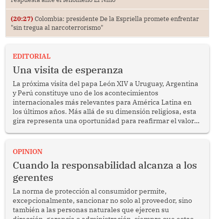
(20:27)
Colombia: presidente De la Espriella promete enfrentar
"sin tregua al narcoterrorismo"
EDITORIAL
Una visita de esperanza
La próxima visita del papa León XIV a Uruguay, Argentina
y Perú constituye uno de los acontecimientos
internacionales más relevantes para América Latina en
los últimos años. Más allá de su dimensión religiosa, esta
gira representa una oportunidad para reafirmar el valor
del diálogo, fortalecer los vínculos entre los pueblos y
proyectar una imagen de cooperación en una región que
enfrenta desafíos en materia de desarrollo, cohesión
OPINION
social y gobernabilidad.
Cuando la responsabilidad alcanza a los
gerentes
La norma de protección al consumidor permite,
excepcionalmente, sancionar no solo al proveedor, sino
también a las personas naturales que ejercen su
dirección, gerencia o administración, siempre que estas