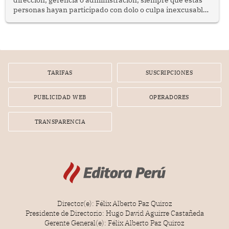
personas hayan participado con dolo o culpa inexcusable
en el planeamiento, la realización o la ejecución de la
infracción. En un caso reciente, Indecopi sancionó al
gerente de un proveedor de servicios de entretenimiento
por la frustrada realización de un meet and greet con
Lionel Messi, cuya presencia fue ofrecida, a su vez, por el
gerente de la empresa promotora en una entrevista
TARIFAS
SUSCRIPCIONES
radial.
PUBLICIDAD WEB
OPERADORES
TRANSPARENCIA
Director(e): Félix Alberto Paz Quiroz
Presidente de Directorio: Hugo David Aguirre Castañeda
Gerente General(e): Félix Alberto Paz Quiroz