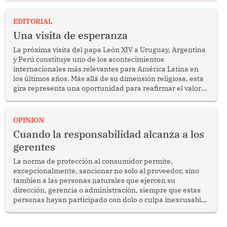
EDITORIAL
Una visita de esperanza
La próxima visita del papa León XIV a Uruguay, Argentina
y Perú constituye uno de los acontecimientos
internacionales más relevantes para América Latina en
los últimos años. Más allá de su dimensión religiosa, esta
gira representa una oportunidad para reafirmar el valor
del diálogo, fortalecer los vínculos entre los pueblos y
proyectar una imagen de cooperación en una región que
enfrenta desafíos en materia de desarrollo, cohesión
OPINION
social y gobernabilidad.
Cuando la responsabilidad alcanza a los
gerentes
La norma de protección al consumidor permite,
excepcionalmente, sancionar no solo al proveedor, sino
también a las personas naturales que ejercen su
dirección, gerencia o administración, siempre que estas
personas hayan participado con dolo o culpa inexcusable
en el planeamiento, la realización o la ejecución de la
infracción. En un caso reciente, Indecopi sancionó al