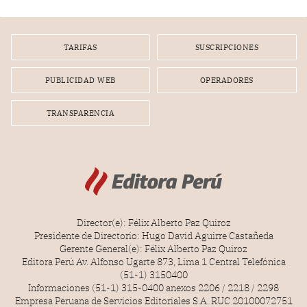
gerente de un proveedor de servicios de entretenimiento
por la frustrada realización de un meet and greet con
Lionel Messi, cuya presencia fue ofrecida, a su vez, por el
gerente de la empresa promotora en una entrevista
TARIFAS
SUSCRIPCIONES
radial.
PUBLICIDAD WEB
OPERADORES
TRANSPARENCIA
Director(e): Félix Alberto Paz Quiroz
Presidente de Directorio: Hugo David Aguirre Castañeda
Gerente General(e): Félix Alberto Paz Quiroz
Editora Perú Av. Alfonso Ugarte 873, Lima 1 Central Telefónica
(51-1) 3150400
Informaciones (51-1) 315-0400 anexos 2206 / 2218 / 2298
Empresa Peruana de Servicios Editoriales S.A. RUC 20100072751