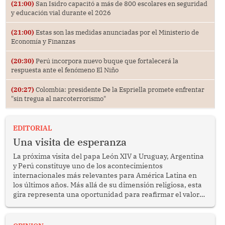
(21:00)
San Isidro capacitó a más de 800 escolares en seguridad
y educación vial durante el 2026
(21:00)
Estas son las medidas anunciadas por el Ministerio de
Economía y Finanzas
(20:30)
Perú incorpora nuevo buque que fortalecerá la
respuesta ante el fenómeno El Niño
(20:27)
Colombia: presidente De la Espriella promete enfrentar
"sin tregua al narcoterrorismo"
EDITORIAL
Una visita de esperanza
La próxima visita del papa León XIV a Uruguay, Argentina
y Perú constituye uno de los acontecimientos
internacionales más relevantes para América Latina en
los últimos años. Más allá de su dimensión religiosa, esta
gira representa una oportunidad para reafirmar el valor
del diálogo, fortalecer los vínculos entre los pueblos y
proyectar una imagen de cooperación en una región que
enfrenta desafíos en materia de desarrollo, cohesión