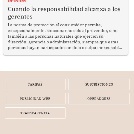
OPINION
social y gobernabilidad.
Cuando la responsabilidad alcanza a los
gerentes
La norma de protección al consumidor permite,
excepcionalmente, sancionar no solo al proveedor, sino
también a las personas naturales que ejercen su
dirección, gerencia o administración, siempre que estas
personas hayan participado con dolo o culpa inexcusable
en el planeamiento, la realización o la ejecución de la
infracción. En un caso reciente, Indecopi sancionó al
gerente de un proveedor de servicios de entretenimiento
por la frustrada realización de un meet and greet con
Lionel Messi, cuya presencia fue ofrecida, a su vez, por el
gerente de la empresa promotora en una entrevista
TARIFAS
SUSCRIPCIONES
radial.
PUBLICIDAD WEB
OPERADORES
TRANSPARENCIA