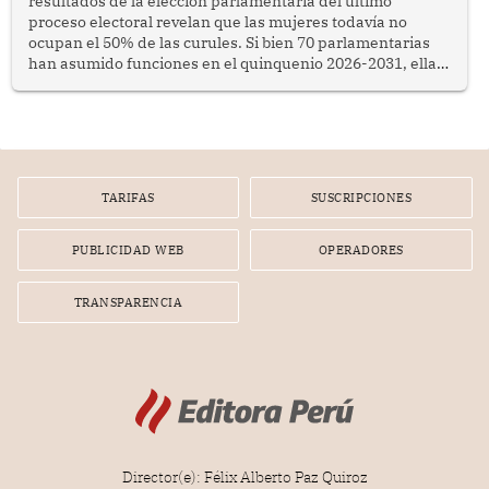
resultados de la elección parlamentaria del último
proceso electoral revelan que las mujeres todavía no
ocupan el 50% de las curules. Si bien 70 parlamentarias
han asumido funciones en el quinquenio 2026-2031, ellas
representan apenas el 36.8% de los 190 integrantes del
nuevo Congreso bicameral (60 senadores y 130
diputados).
TARIFAS
SUSCRIPCIONES
PUBLICIDAD WEB
OPERADORES
TRANSPARENCIA
Director(e): Félix Alberto Paz Quiroz