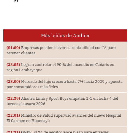
Más leídas de Andina
(01:00)
Empresas pueden elevar su rentabilidad con IA para
retener clientes
(23:05)
Logran controlar el 90 % del incendio en Cañaris en
región Lambayeque
(23:00)
Mercado del lujo crecerá hasta 7% hacia 2029 y apuesta
por consumidores más fieles
(22:39)
Alianza Lima y Sport Boys empatan 1-1 en fecha 4 del
torneo clausura 2026
(22:01)
Ministro de Salud supervisó avances del nuevo Hospital
El Carmen en Huancayo
(21:31)
ONPE: El 24 de agosto vence plazo para entregar