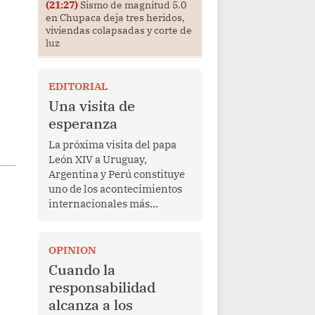
(21:27)
Sismo de magnitud 5.0
en Chupaca deja tres heridos,
viviendas colapsadas y corte de
luz
EDITORIAL
Una visita de
esperanza
La próxima visita del papa
León XIV a Uruguay,
Argentina y Perú constituye
uno de los acontecimientos
internacionales más
relevantes para América
Latina en los últimos años.
Más allá de su dimensión
OPINION
religiosa, esta gira
Cuando la
representa una oportunidad
responsabilidad
para reafirmar el valor del
alcanza a los
diálogo, fortalecer los