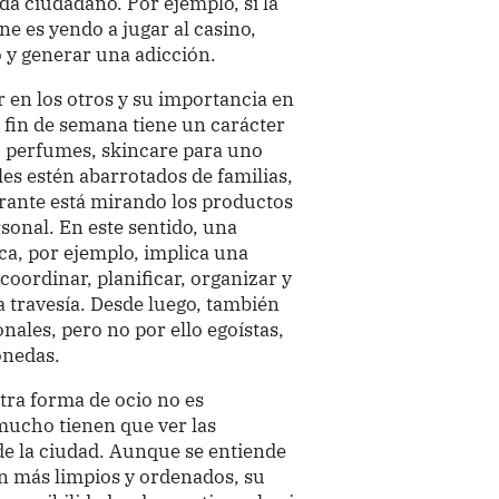
a ciudadano. Por ejemplo, si la
e es yendo a jugar al casino,
 y generar una adicción.
 en los otros y su importancia en
a fin de semana tiene un carácter
a, perfumes, skincare para uno
s estén abarrotados de familias,
grante está mirando los productos
rsonal. En este sentido, una
ca, por ejemplo, implica una
coordinar, planificar, organizar y
 travesía. Desde luego, también
ales, pero no por ello egoístas,
onedas.
otra forma de ocio no es
mucho tienen que ver las
 de la ciudad. Aunque se entiende
n más limpios y ordenados, su