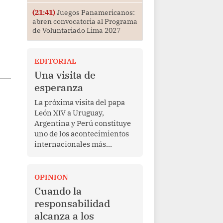
(21:41)
Juegos Panamericanos:
abren convocatoria al Programa
de Voluntariado Lima 2027
EDITORIAL
Una visita de
esperanza
La próxima visita del papa
León XIV a Uruguay,
Argentina y Perú constituye
uno de los acontecimientos
internacionales más
relevantes para América
Latina en los últimos años.
Más allá de su dimensión
OPINION
religiosa, esta gira
Cuando la
representa una oportunidad
responsabilidad
para reafirmar el valor del
alcanza a los
diálogo, fortalecer los