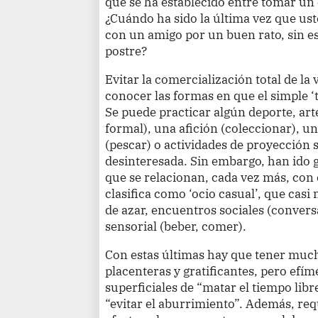
que se ha establecido entre tomar un 
¿Cuándo ha sido la última vez que ust
con un amigo por un buen rato, sin 
postre?
Evitar la comercialización total de la
conocer las formas en que el simple ‘t
Se puede practicar algún deporte, arte 
formal), una afición (coleccionar), u
(pescar) o actividades de proyección 
desinteresada. Sin embargo, han ido 
que se relacionan, cada vez más, con
clasifica como ‘ocio casual’, que casi
de azar, encuentros sociales (convers
sensorial (beber, comer).
Con estas últimas hay que tener much
placenteras y gratificantes, pero efí
superficiales de “matar el tiempo lib
“evitar el aburrimiento”. Además, req