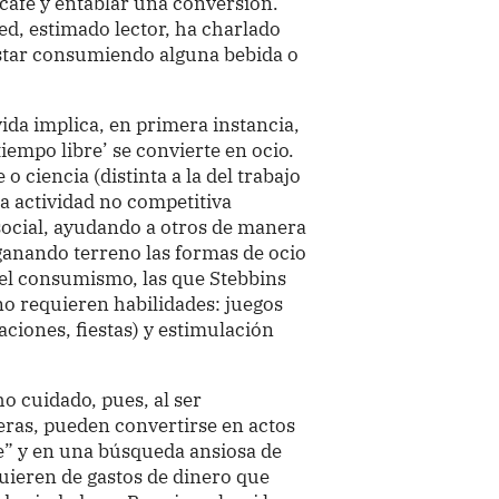
café y entablar una conversión.
ed, estimado lector, ha charlado
estar consumiendo alguna bebida o
 vida implica, en primera instancia,
iempo libre’ se convierte en ocio.
o ciencia (distinta a la del trabajo
na actividad no competitiva
social, ayudando a otros de manera
ganando terreno las formas de ocio
 el consumismo, las que Stebbins
 no requieren habilidades: juegos
aciones, fiestas) y estimulación
o cuidado, pues, al ser
meras, pueden convertirse en actos
re” y en una búsqueda ansiosa de
uieren de gastos de dinero que