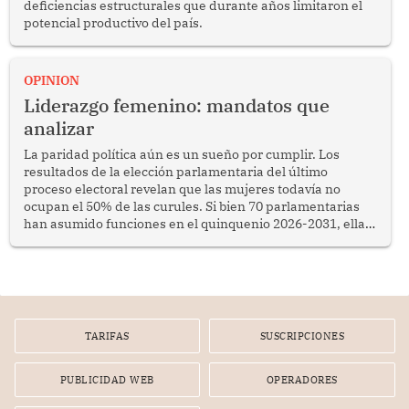
deficiencias estructurales que durante años limitaron el
potencial productivo del país.
OPINION
Liderazgo femenino: mandatos que
analizar
La paridad política aún es un sueño por cumplir. Los
resultados de la elección parlamentaria del último
proceso electoral revelan que las mujeres todavía no
ocupan el 50% de las curules. Si bien 70 parlamentarias
han asumido funciones en el quinquenio 2026-2031, ellas
representan apenas el 36.8% de los 190 integrantes del
nuevo Congreso bicameral (60 senadores y 130
diputados).
TARIFAS
SUSCRIPCIONES
PUBLICIDAD WEB
OPERADORES