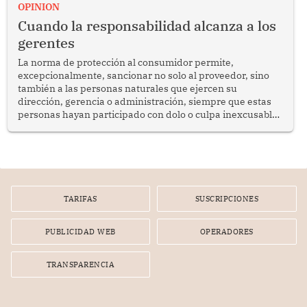
enfrenta desafíos en materia de desarrollo, cohesión
OPINION
social y gobernabilidad.
Cuando la responsabilidad alcanza a los
gerentes
La norma de protección al consumidor permite,
excepcionalmente, sancionar no solo al proveedor, sino
también a las personas naturales que ejercen su
dirección, gerencia o administración, siempre que estas
personas hayan participado con dolo o culpa inexcusable
en el planeamiento, la realización o la ejecución de la
infracción. En un caso reciente, Indecopi sancionó al
gerente de un proveedor de servicios de entretenimiento
por la frustrada realización de un meet and greet con
Lionel Messi, cuya presencia fue ofrecida, a su vez, por el
gerente de la empresa promotora en una entrevista
TARIFAS
SUSCRIPCIONES
radial.
PUBLICIDAD WEB
OPERADORES
TRANSPARENCIA