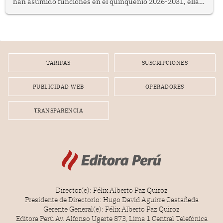
han asumido funciones en el quinquenio 2026-2031, ellas
representan apenas el 36.8% de los 190 integrantes del
nuevo Congreso bicameral (60 senadores y 130
diputados).
TARIFAS
SUSCRIPCIONES
PUBLICIDAD WEB
OPERADORES
TRANSPARENCIA
Director(e): Félix Alberto Paz Quiroz
Presidente de Directorio: Hugo David Aguirre Castañeda
Gerente General(e): Félix Alberto Paz Quiroz
Editora Perú Av. Alfonso Ugarte 873, Lima 1 Central Telefónica