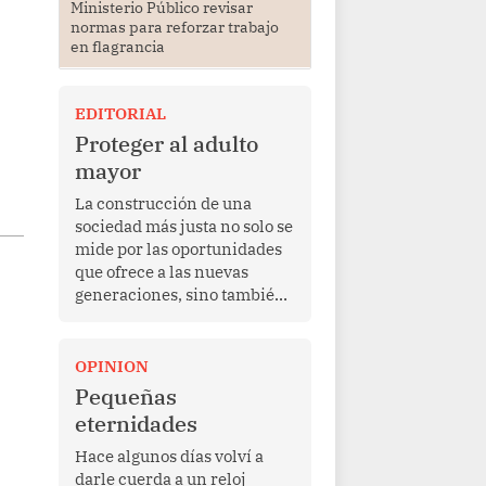
Ministerio Público revisar
normas para reforzar trabajo
en flagrancia
EDITORIAL
Proteger al adulto
mayor
La construcción de una
sociedad más justa no solo se
mide por las oportunidades
que ofrece a las nuevas
generaciones, sino también
por la manera en que
protege a quienes, después
de una vida de esfuerzo y
OPINION
trabajo, afrontan la vejez en
Pequeñas
condiciones de
eternidades
vulnerabilidad. El anuncio
formulado por la presidenta
Hace algunos días volví a
de la república, Keiko
darle cuerda a un reloj