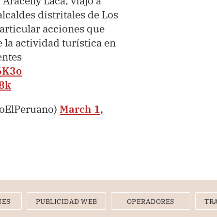
Aracelly Laca, viajó a
lcaldes distritales de Los
 articular acciones que
 la actividad turística en
entes
u6K3o
K8k
ioElPeruano)
March 1,
NES
PUBLICIDAD WEB
OPERADORES
TR