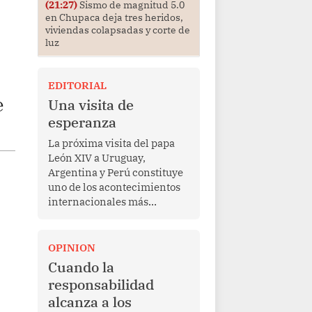
(21:27)
Sismo de magnitud 5.0
en Chupaca deja tres heridos,
viviendas colapsadas y corte de
luz
EDITORIAL
e
Una visita de
esperanza
La próxima visita del papa
León XIV a Uruguay,
Argentina y Perú constituye
uno de los acontecimientos
internacionales más
relevantes para América
Latina en los últimos años.
Más allá de su dimensión
OPINION
religiosa, esta gira
Cuando la
representa una oportunidad
responsabilidad
para reafirmar el valor del
alcanza a los
diálogo, fortalecer los