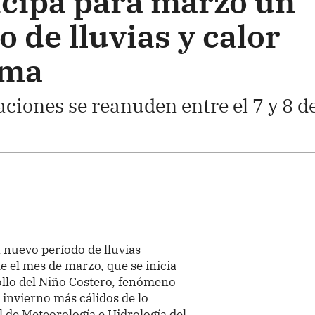
cipa para marzo un
 de lluvias y calor
ima
aciones se reanuden entre el 7 y 8 d
 nuevo período de lluvias
 el mes de marzo, que se inicia
ollo del Niño Costero, fenómeno
invierno más cálidos de lo
l de Meteorología e Hidrología del