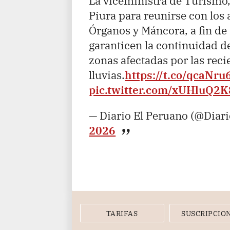
La viceministra de Turismo, 
Piura para reunirse con los a
Órganos y Máncora, a fin de
garanticen la continuidad de
zonas afectadas por las reci
lluvias.
https://t.co/qcaNr
pic.twitter.com/xUHluQ2
— Diario El Peruano (@Diar
2026
TARIFAS
SUSCRIPCIO