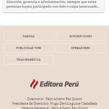
dirección, gerencia o administración, siempre que estas
personas hayan participado con dolo o culpa inexcusable
en el planeamiento, la realización o la ejecución de la
infracción. En un caso reciente, Indecopi sancionó al
gerente de un proveedor de servicios de entretenimiento
por la frustrada realización de un meet and greet con
Lionel Messi, cuya presencia fue ofrecida, a su vez, por el
gerente de la empresa promotora en una entrevista
TARIFAS
SUSCRIPCIONES
radial.
PUBLICIDAD WEB
OPERADORES
TRANSPARENCIA
Director(e): Félix Alberto Paz Quiroz
Presidente de Directorio: Hugo David Aguirre Castañeda
Gerente General(e): Félix Alberto Paz Quiroz