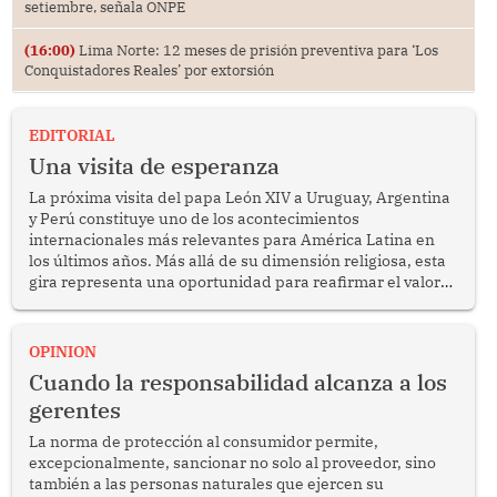
setiembre, señala ONPE
(16:00)
Lima Norte: 12 meses de prisión preventiva para ‘Los
Conquistadores Reales’ por extorsión
EDITORIAL
Una visita de esperanza
La próxima visita del papa León XIV a Uruguay, Argentina
y Perú constituye uno de los acontecimientos
internacionales más relevantes para América Latina en
los últimos años. Más allá de su dimensión religiosa, esta
gira representa una oportunidad para reafirmar el valor
del diálogo, fortalecer los vínculos entre los pueblos y
proyectar una imagen de cooperación en una región que
enfrenta desafíos en materia de desarrollo, cohesión
OPINION
social y gobernabilidad.
Cuando la responsabilidad alcanza a los
gerentes
La norma de protección al consumidor permite,
excepcionalmente, sancionar no solo al proveedor, sino
también a las personas naturales que ejercen su