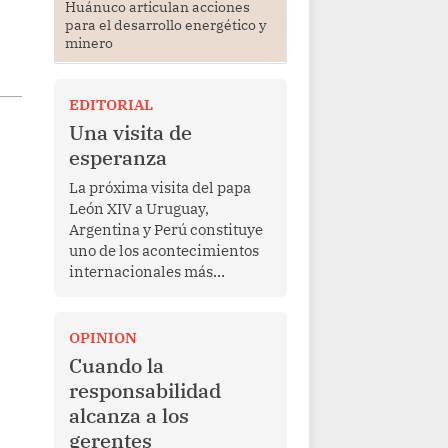
Huánuco articulan acciones
para el desarrollo energético y
minero
EDITORIAL
Una visita de
esperanza
La próxima visita del papa
León XIV a Uruguay,
Argentina y Perú constituye
uno de los acontecimientos
internacionales más
relevantes para América
Latina en los últimos años.
Más allá de su dimensión
OPINION
religiosa, esta gira
Cuando la
representa una oportunidad
responsabilidad
para reafirmar el valor del
alcanza a los
diálogo, fortalecer los
gerentes
vínculos entre los pueblos y