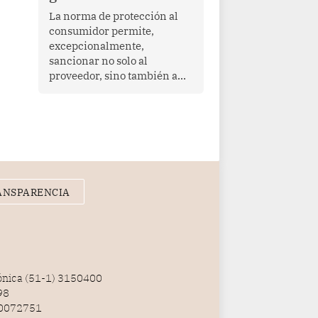
proyectar una imagen de
La norma de protección al
cooperación en una región
consumidor permite,
que enfrenta desafíos en
excepcionalmente,
materia de desarrollo,
sancionar no solo al
cohesión social y
proveedor, sino también a
gobernabilidad.
las personas naturales que
ejercen su dirección,
gerencia o administración,
siempre que estas personas
hayan participado con dolo o
culpa inexcusable en el
planeamiento, la realización
ANSPARENCIA
o la ejecución de la
infracción. En un caso
reciente, Indecopi sancionó
al gerente de un proveedor
de servicios de
entretenimiento por la
fónica (51-1) 3150400
frustrada realización de un
98
meet and greet con Lionel
100072751
Messi, cuya presencia fue