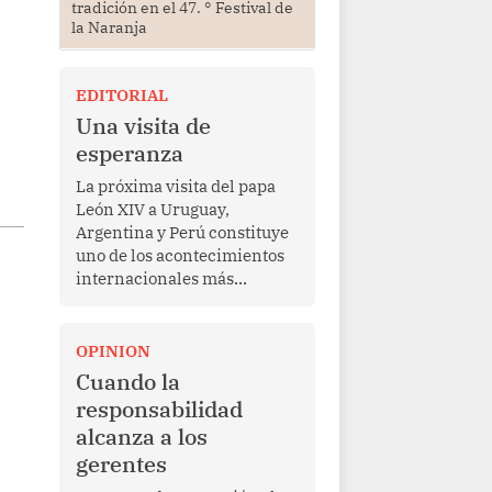
tradición en el 47. ° Festival de
la Naranja
EDITORIAL
Una visita de
esperanza
La próxima visita del papa
León XIV a Uruguay,
Argentina y Perú constituye
uno de los acontecimientos
internacionales más
relevantes para América
Latina en los últimos años.
Más allá de su dimensión
OPINION
religiosa, esta gira
Cuando la
representa una oportunidad
responsabilidad
para reafirmar el valor del
alcanza a los
diálogo, fortalecer los
gerentes
vínculos entre los pueblos y
proyectar una imagen de