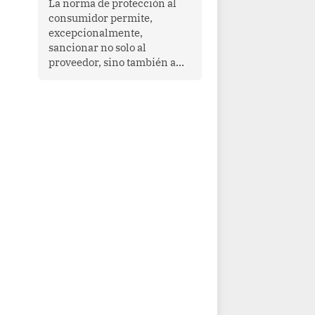
La norma de protección al
cooperación en una región
consumidor permite,
que enfrenta desafíos en
excepcionalmente,
materia de desarrollo,
sancionar no solo al
cohesión social y
proveedor, sino también a
gobernabilidad.
las personas naturales que
ejercen su dirección,
gerencia o administración,
siempre que estas personas
hayan participado con dolo o
culpa inexcusable en el
planeamiento, la realización
o la ejecución de la
infracción. En un caso
reciente, Indecopi sancionó
al gerente de un proveedor
de servicios de
entretenimiento por la
frustrada realización de un
meet and greet con Lionel
Messi, cuya presencia fue
ofrecida, a su vez, por el